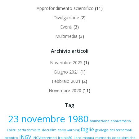
Approfondimento scientifico
(11)
Divulgazione
(2)
Eventi
(3)
Multimedia
(3)
Archivio articoli
Novembre 2025
(1)
Giugno 2021
(1)
Febbraio 2021
(2)
Novembre 2020
(11)
Tag
23 novembre 1980
animazione
anniversario
faglie
Calitri
carta sismicità
docufilm
early warning
geologia dei terremoti
INGV
incontro
INGVterremoti
Irpinia80
libro
mappa
memoria
onde sismiche