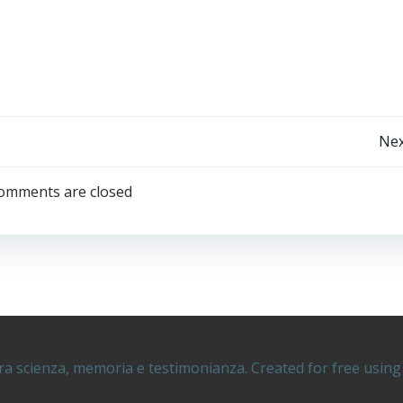
Navigazione
Nex
articoli
omments are closed
ra scienza, memoria e testimonianza. Created for free usi