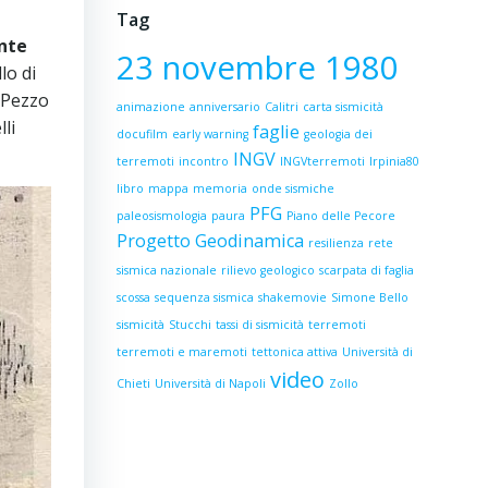
Tag
ente
23 novembre 1980
lo di
l Pezzo
animazione
anniversario
Calitri
carta sismicità
lli
faglie
docufilm
early warning
geologia dei
INGV
terremoti
incontro
INGVterremoti
Irpinia80
libro
mappa
memoria
onde sismiche
PFG
paleosismologia
paura
Piano delle Pecore
Progetto Geodinamica
resilienza
rete
sismica nazionale
rilievo geologico
scarpata di faglia
scossa
sequenza sismica
shakemovie
Simone Bello
sismicità
Stucchi
tassi di sismicità
terremoti
terremoti e maremoti
tettonica attiva
Università di
video
Chieti
Università di Napoli
Zollo