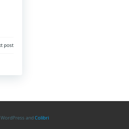
t post
ng WordPress and
Colibri