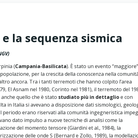
 e la sequenza sismica
NGV)
pinia (
Campania-Basilicata
). È stato un evento “maggiore” 
popolazione, per la crescita della conoscenza nella comunit
 altro ancora. Tra i tanti terremoti che hanno colpito l’area
, El Asnam nel 1980, Corinto nel 1981), il terremoto del 19
a anche quello che è stato
studiato più in dettaglio
e con
lta in Italia si avevano a disposizione dati sismologici, geolog
uel periodo erano riservati alla comunità ingegneristica impe
vevano dato impulso a nuove tecniche di analisi come la
zione del momento tensore (Giardini et al., 1984), la
rizzazione delle onde S (Bernard e Zollo, 1989), la modellaz