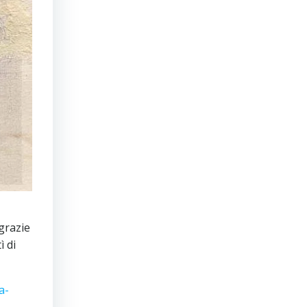
grazie
ì di
a-